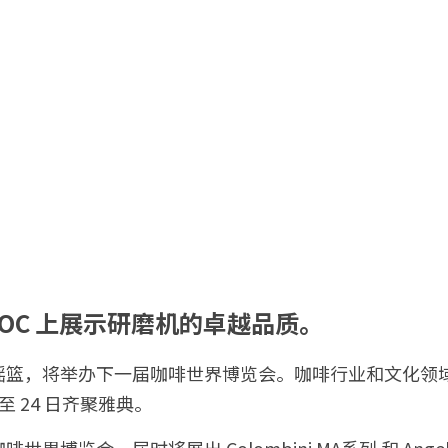
OC 上展示研磨机的卓越品质。
摇篮，将举办下一届咖啡世界博览会。咖啡行业和文化领
日至 24 日齐聚雅典。
世界博览会，届时将展出 Colombini MA系列 和 An